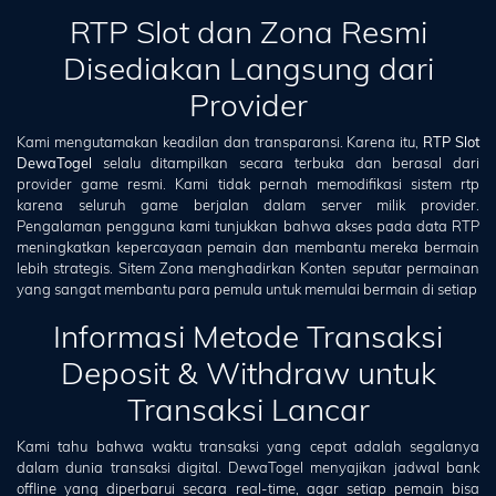
RTP Slot dan Zona Resmi
Disediakan Langsung dari
Provider
Kami mengutamakan keadilan dan transparansi. Karena itu,
RTP Slot
DewaTogel
selalu ditampilkan secara terbuka dan berasal dari
provider game resmi. Kami tidak pernah memodifikasi sistem rtp
karena seluruh game berjalan dalam server milik provider.
Pengalaman pengguna kami tunjukkan bahwa akses pada data RTP
meningkatkan kepercayaan pemain dan membantu mereka bermain
lebih strategis. Sitem Zona menghadirkan Konten seputar permainan
yang sangat membantu para pemula untuk memulai bermain di setiap
Informasi Metode Transaksi
Deposit & Withdraw untuk
Transaksi Lancar
Kami tahu bahwa waktu transaksi yang cepat adalah segalanya
dalam dunia transaksi digital. DewaTogel menyajikan jadwal bank
offline yang diperbarui secara real-time, agar setiap pemain bisa