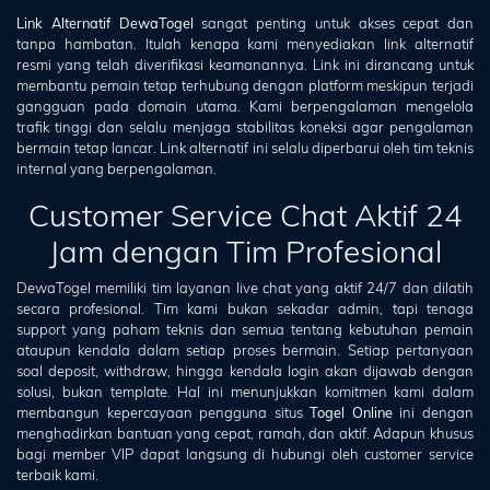
Link Alternatif DewaTogel
sangat penting untuk akses cepat dan
tanpa hambatan. Itulah kenapa kami menyediakan link alternatif
resmi yang telah diverifikasi keamanannya. Link ini dirancang untuk
membantu pemain tetap terhubung dengan platform meskipun terjadi
gangguan pada domain utama. Kami berpengalaman mengelola
trafik tinggi dan selalu menjaga stabilitas koneksi agar pengalaman
bermain tetap lancar. Link alternatif ini selalu diperbarui oleh tim teknis
internal yang berpengalaman.
Customer Service Chat Aktif 24
Jam dengan Tim Profesional
DewaTogel memiliki tim layanan live chat yang aktif 24/7 dan dilatih
secara profesional. Tim kami bukan sekadar admin, tapi tenaga
support yang paham teknis dan semua tentang kebutuhan pemain
ataupun kendala dalam setiap proses bermain. Setiap pertanyaan
soal deposit, withdraw, hingga kendala login akan dijawab dengan
solusi, bukan template. Hal ini menunjukkan komitmen kami dalam
membangun kepercayaan pengguna situs
Togel Online
ini dengan
menghadirkan bantuan yang cepat, ramah, dan aktif. Adapun khusus
bagi member VIP dapat langsung di hubungi oleh customer service
terbaik kami.