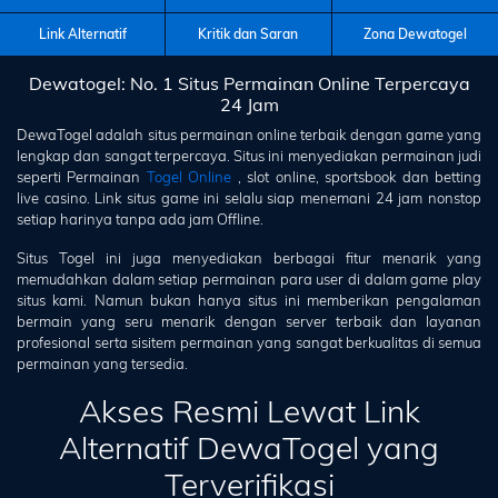
Link Alternatif
Kritik dan Saran
Zona Dewatogel
Dewatogel: No. 1 Situs Permainan Online Terpercaya
24 Jam
DewaTogel
adalah situs permainan online terbaik dengan game yang
lengkap dan sangat terpercaya. Situs ini menyediakan permainan judi
seperti Permainan
Togel Online
, slot online, sportsbook dan betting
live casino. Link situs game ini selalu siap menemani 24 jam nonstop
setiap harinya tanpa ada jam Offline.
Situs Togel ini juga menyediakan berbagai fitur menarik yang
memudahkan dalam setiap permainan para user di dalam game play
situs kami. Namun bukan hanya situs ini memberikan pengalaman
bermain yang seru menarik dengan server terbaik dan layanan
profesional serta sisitem permainan yang sangat berkualitas di semua
permainan yang tersedia.
Akses Resmi Lewat Link
Alternatif DewaTogel yang
Terverifikasi