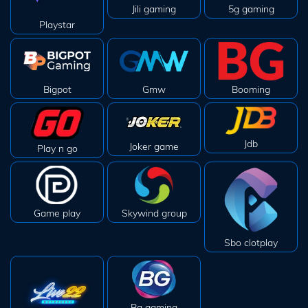
Jili gaming
5g gaming
Playstar
Bigpot
Gmw
Booming
Jdb
Joker game
Play n go
Game play
Skywind group
Sbo clotplay
Bg gaming