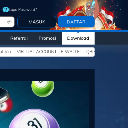
Lupa Password?
DAFTAR
Referral
Promosi
Download
UAL ACCOUNT - E-WALLET - QRIS (SCAN BARCODE). Link Alternati