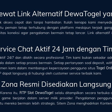
wat Link Alternatif DewaTogel yan
 akses cepat dan tanpa hambatan. Itulah kenapa kami menyediakan
ntu pemain tetap terhubung dengan platform meskipun terjadi ga
itas koneksi agar pengalaman bermain tetap lancar. Link alternatif i
vice Chat Aktif 24 Jam dengan Ti
aktif 24/7 dan dilatih secara profesional. Tim kami bukan sekadar a
 dalam setiap proses bermain. Setiap pertanyaan soal deposit, wit
omitmen kami dalam membangun kepercayaan pengguna situs
Togel Onl
 dapat langsung di hubungi oleh customer service terbaik kami.
 Zona Resmi Disediakan Langsung 
Karena itu,
RTP Slot DewaTogel
selalu ditampilkan secara terbuka 
uh game berjalan dalam server milik provider. Pengalaman pengg
 mereka bermain lebih strategis. Sitem Zona menghadirkan Konte