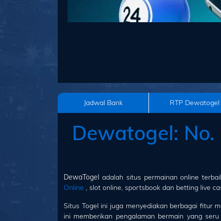
Jadwal Bank
RTP Dewatogel
Dewatogel: No. 
DewaTogel
adalah situs permainan online terba
Online
, slot online, sportsbook dan betting live 
Situs Togel ini juga menyediakan berbagai fitu
ini memberikan pengalaman bermain yang seru m