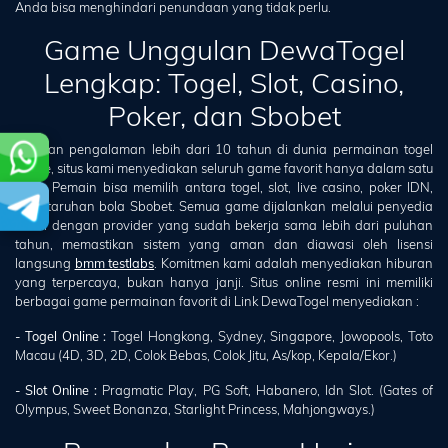
Anda bisa menghindari penundaan yang tidak perlu.
Game Unggulan DewaTogel
Lengkap: Togel, Slot, Casino,
Poker, dan Sbobet
Dengan pengalaman lebih dari 10 tahun di dunia permainan togel
online, situs kami menyediakan seluruh game favorit hanya dalam satu
akun. Pemain bisa memilih antara togel, slot, live casino, poker IDN,
atau taruhan bola Sbobet. Semua game dijalankan melalui penyedia
resmi dengan provider yang sudah bekerja sama lebih dari puluhan
tahun, memastikan sistem yang aman dan diawasi oleh lisensi
langsung
bmm testlabs
. Komitmen kami adalah menyediakan hiburan
yang terpercaya, bukan hanya janji. Situs online resmi ini memiliki
berbagai game permainan favorit di Link DewaTogel menyediakan :
- Togel Online :
Togel Hongkong, Sydney, Singapore, Jowopools, Toto
Macau (4D, 3D, 2D, Colok Bebas, Colok Jitu, As/kop, Kepala/Ekor.)
- Slot Online :
Pragmatic Play, PG Soft, Habanero, Idn Slot. (Gates of
Olympus, Sweet Bonanza, Starlight Princess, Mahjongways.)